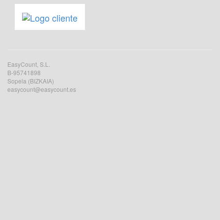
EasyCount, S.L.
B-95741898
Sopela (BIZKAIA)
easycount@easycount.es